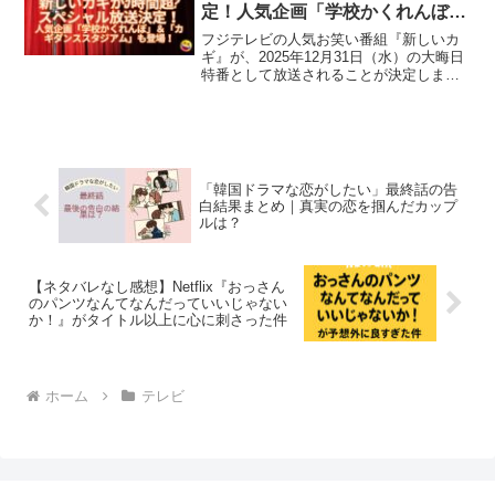
定！人気企画「学校かくれんぼ」
＆「カギダンススタジアム」も登
フジテレビの人気お笑い番組『新しいカ
場！
ギ』が、2025年12月31日（水）の大晦日
特番として放送されることが決定しまし
た📺✨今年の締めくくりは、笑いと青春
たっぷりの「新しいカギスペシャル」で
決まりです！🎯 放送概要番組名：新しい
カギ 大晦日ス...
「韓国ドラマな恋がしたい」最終話の告
白結果まとめ｜真実の恋を掴んだカップ
ルは？
【ネタバレなし感想】Netflix『おっさん
のパンツなんてなんだっていいじゃない
か！』がタイトル以上に心に刺さった件
ホーム
テレビ