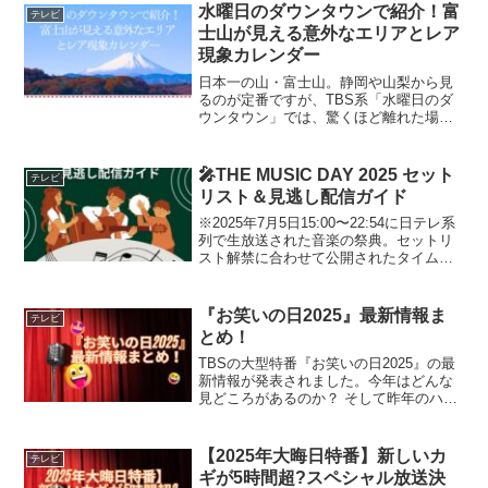
す。ネタが面白ければ負け、滑れば勝ち
水曜日のダウンタウンで紹介！富
テレビ
という構成に、...
士山が見える意外なエリアとレア
現象カレンダー
日本一の山・富士山。静岡や山梨から見
るのが定番ですが、TBS系「水曜日のダ
ウンタウン」では、驚くほど離れた場所
からでも富士山が見える意外なスポット
が紹介されました。さらに富士山は一年
を通して、条件が揃ったときにしか見ら
🎤THE MUSIC DAY 2025 セット
テレビ
れない「レア現象」も存...
リスト＆見逃し配信ガイド
※2025年7月5日15:00〜22:54に日テレ系
列で生放送された音楽の祭典。セットリ
スト解禁に合わせて公開されたタイムテ
ーブルを基に再構成しました。① 豪華出
演アーティストと歌唱曲｜タイムテーブ
ル順15時台INI：「MORE」岸谷香超特...
『お笑いの日2025』最新情報ま
テレビ
とめ！
TBSの大型特番『お笑いの日2025』の最
新情報が発表されました。今年はどんな
見どころがあるのか？ そして昨年のハプ
ニングやサプライズ、歴代MCのエピソー
ドまで一気にまとめてご紹介します。
『お笑いの日2025』放送概要放送日：
【2025年大晦日特番】新しいカ
テレビ
2025年10...
ギが5時間超?スペシャル放送決