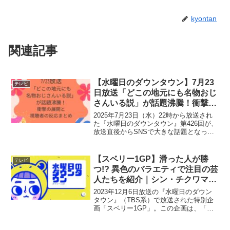
kyontan
関連記事
【水曜日のダウンタウン】7月23
テレビ
日放送「どこの地元にも名物おじ
さんいる説」が話題沸騰！衝撃の
展開と視聴者の反応まとめ
2025年7月23日（水）22時から放送され
た『水曜日のダウンタウン』第426回が、
放送直後からSNSで大きな話題となって
います。今回の企画「どこの地元にも名
物おじさんいる説」は、懐かしさと衝撃
的な展開で視聴者の心を鷲掴みにしまし
【スベリー1GP】滑った人が勝
テレビ
た。企画の...
つ!? 異色のバラエティで注目の芸
人たちを紹介｜シン・チクワマ
ン、チョッキG T5000、前島と
2023年12月6日放送の『水曜日のダウン
は？
タウン』（TBS系）で放送された特別企
画「スベリー1GP」。この企画は、「一
番ウケなかった芸人が勝者」という、こ
れまでにない逆転ルールのネタバトルで