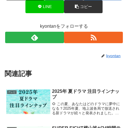
LINE
コピー
kyontanをフォローする
kyontan
関連記事
2025年 夏ドラマ 注目ラインナッ
テレビ
プ
🌻 この夏、あなたはどのドラマに夢中に
なる？2025年夏、地上波各局で放送され
る新ドラマが続々と発表されました。社
会派ヒューマンドラマから、サスペン
ス、ラブストーリー、痛快な復讐劇ま
で、ジャンルの幅はまさに“よりどりみど