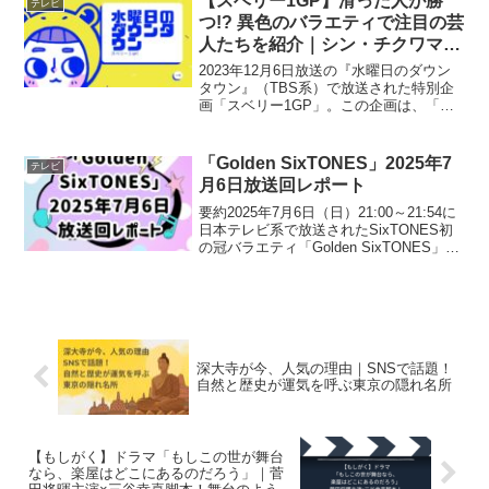
【スベリー1GP】滑った人が勝
テレビ
っていく姿は、視聴者...
つ!? 異色のバラエティで注目の芸
人たちを紹介｜シン・チクワマ
ン、チョッキG T5000、前島と
2023年12月6日放送の『水曜日のダウン
は？
タウン』（TBS系）で放送された特別企
画「スベリー1GP」。この企画は、「一
番ウケなかった芸人が勝者」という、こ
れまでにない逆転ルールのネタバトルで
す。ネタが面白ければ負け、滑れば勝ち
「Golden SixTONES」2025年7
テレビ
という構成に、...
月6日放送回レポート
要約2025年7月6日（日）21:00～21:54に
日本テレビ系で放送されたSixTONES初
の冠バラエティ「Golden SixTONES」で
は、7月スタートの日本テレビドラマ主演
キャストが大集結。櫻井翔や比嘉愛未ら
がSixTONESとと...
深大寺が今、人気の理由｜SNSで話題！
自然と歴史が運気を呼ぶ東京の隠れ名所
【もしがく】ドラマ「もしこの世が舞台
なら、楽屋はどこにあるのだろう」｜菅