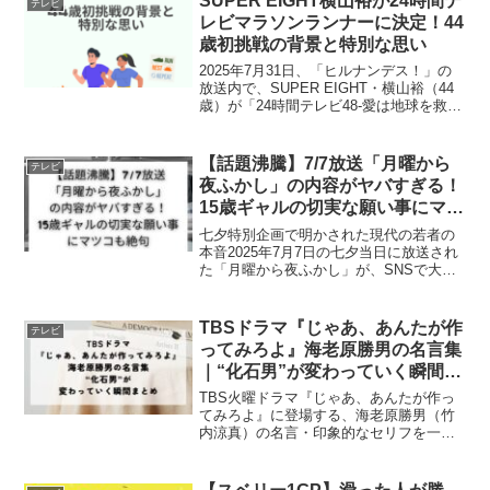
SUPER EIGHT横山裕が24時間テ
テレビ
り”。今年は特にベテ...
レビマラソンランナーに決定！44
歳初挑戦の背景と特別な思い
2025年7月31日、「ヒルナンデス！」の
放送内で、SUPER EIGHT・横山裕（44
歳）が「24時間テレビ48-愛は地球を救
う-」（8月30日〜31日放送）のチャリテ
ィーマラソンランナーを務めることが正
式に発表されました。今回の発表は、...
【話題沸騰】7/7放送「月曜から
テレビ
夜ふかし」の内容がヤバすぎる！
15歳ギャルの切実な願い事にマツ
コも絶句
七夕特別企画で明かされた現代の若者の
本音2025年7月7日の七夕当日に放送され
た「月曜から夜ふかし」が、SNSで大き
な話題となっています。村上信五とマツ
コ・デラックスが送る人気バラエティ番
組が、今回は七夕にちなんだ特別企画を
TBSドラマ『じゃあ、あんたが作
テレビ
実施。しかし、そ...
ってみろよ』海老原勝男の名言集
｜“化石男”が変わっていく瞬間ま
とめ
TBS火曜ドラマ『じゃあ、あんたが作っ
てみろよ』に登場する、海老原勝男（竹
内涼真）の名言・印象的なセリフを一挙
にまとめました。昭和的で頑固、完璧主
義で価値観のアップデートが遅れてい
た“化石男”が、料理を通じて少しずつ変わ